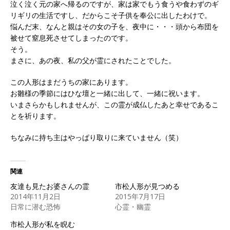
泣く泣く元の家へ帰るのですが、家は家でもう食うや食わずのギ
リギリの生活ですし、だからこそ子供を奉公に出したわけで。
悩んだ末、なんと親はその女の子を、夜中に・・・頭から布団を
被せて窒息死させてしまったのです。
そう。
まさに、あの夜、私の父が霊にされたことでした。
この人形はまだうちの家にあります。
お雛様の季節にはひな壇と一緒に出して、一緒に祝います。
いまさらかもしれませんが、この霊が成仏したあと幸せであるこ
とを祈ります。
ちなみに持ち主はやっぱり取りに来ていません（笑）
関連
友達も見たお婆さんの霊
市松人形が見つめる
2014年11月2日
2015年7月17日
日常に潜む恐怖
心霊・幽霊
市松人形が私を睨む