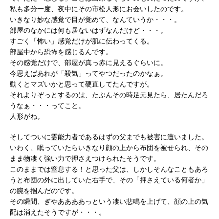
私も多分一度、夜中にその市松人形にお会いしたのです。
いきなり妙な感覚で目が覚めて、なんていうか・・・。
部屋のなかには何も居ないはずなんだけど・・・。
すごく「怖い」感覚だけが肌に伝わってくる。
部屋中から恐怖を感じるんです。
その感覚だけで、部屋が真っ赤に見えるぐらいに。
今思えばあれが「殺気」ってやつだったのかなぁ。
動くとマズいかと思って硬直してたんですが。
それよりぞっとするのは、たぶんその時足元見たら、居たんだろ
うなぁ・・・ってこと。
人形がね。
そしてついに霊能力者であるはずの父までも被害に遭いました。
いわく、眠っていたらいきなり顔の上から布団を被せられ、その
まま物凄く強い力で押さえつけられたそうです。
このままでは窒息する！と思った父は、しかしそんなこともあろ
うと布団の外に出していた右手で、その「押さえている何者か」
の腕を掴んだのです。
その瞬間、ぎやああああっという凄い悲鳴を上げて、顔の上の気
配は消えたそうですが・・・。