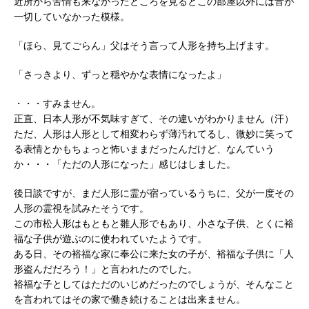
近所から苦情も来なかったところを見るとこの部屋以外には音が
一切していなかった模様。
「ほら、見てごらん」父はそう言って人形を持ち上げます。
「さっきより、ずっと穏やかな表情になったよ」
・・・すみません。
正直、日本人形が不気味すぎて、その違いがわかりません（汗）
ただ、人形は人形として相変わらず薄汚れてるし、微妙に笑って
る表情とかもちょっと怖いままだったんだけど、なんていう
か・・・「ただの人形になった」感じはしました。
後日談ですが、まだ人形に霊が宿っているうちに、父が一度その
人形の霊視を試みたそうです。
この市松人形はもともと雛人形でもあり、小さな子供、とくに裕
福な子供が遊ぶのに使われていたようです。
ある日、その裕福な家に奉公に来た女の子が、裕福な子供に「人
形盗んだだろう！」と言われたのでした。
裕福な子としてはただのいじめだったのでしょうが、そんなこと
を言われてはその家で働き続けることは出来ません。