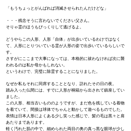
「もうちょっとがんばれば消滅させられたんだけどな」
・・・残念そうに言わないでください父さん。
そりゃ霊のほうもびっくりして逃げるよ。
どうやらこの人形、人形「自体」が出歩いているわけではなく
て、人形にとりついている霊が人形の姿で出歩いているらしいで
す。
さすがにここまで大事になっては、本格的に祓わなければ次に襲
われるのは私か母かもしれない。
というわけで、完璧に除霊することになりました。
なぜか私もそれに同席することとなり、訪れたその日の夜。
踏み入った仏間には、すでに人形が桐箱から出されて鎮座してい
ました。
この人形、相当古いもののようですが、まだ色を残している着物
を着ていて、間接は球体でちゃんと動かして遊べるものでした。
表情は日本人形によくある少し笑った感じで、髪の毛は黒々と肩
あたりまであります。
軽く汚れた肌の中で、細められた両目の奥の真っ黒な眼球が少し