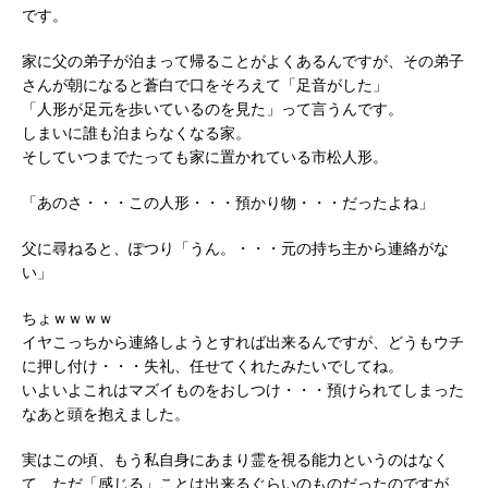
です。
家に父の弟子が泊まって帰ることがよくあるんですが、その弟子
さんが朝になると蒼白で口をそろえて「足音がした」
「人形が足元を歩いているのを見た」って言うんです。
しまいに誰も泊まらなくなる家。
そしていつまでたっても家に置かれている市松人形。
「あのさ・・・この人形・・・預かり物・・・だったよね」
父に尋ねると、ぽつり「うん。・・・元の持ち主から連絡がな
い」
ちょｗｗｗｗ
イヤこっちから連絡しようとすれば出来るんですが、どうもウチ
に押し付け・・・失礼、任せてくれたみたいでしてね。
いよいよこれはマズイものをおしつけ・・・預けられてしまった
なあと頭を抱えました。
実はこの頃、もう私自身にあまり霊を視る能力というのはなく
て、ただ「感じる」ことは出来るぐらいのものだったのですが、