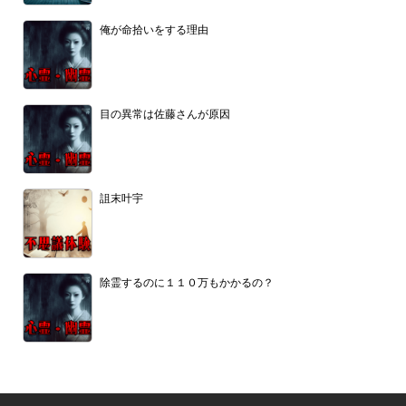
俺が命拾いをする理由
目の異常は佐藤さんが原因
詛末叶宇
除霊するのに１１０万もかかるの？