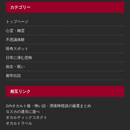
カテゴリー
トップページ
心霊・幽霊
不思議体験
怪奇スポット
日常に潜む恐怖
怨念・呪い
都市伝説
相互リンク
2chオカルト板・怖い話・洒落怖怪談の厳選まとめ
Ｇスカの適当に遊べ
オカルティックコネクト
オカルトラベル