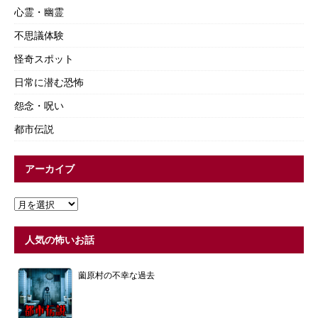
心霊・幽霊
不思議体験
怪奇スポット
日常に潜む恐怖
怨念・呪い
都市伝説
アーカイブ
人気の怖いお話
薗原村の不幸な過去