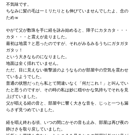
不気味です。
ちなみに髪の毛は一ミリたりとも伸びていませんでしたよ、念の
ためｗ
やがて父が数珠を手に経を詠み始めると、障子にカタカタ・・・
カタ・・・と震えが走りました。
最初は地震？と思ったのですが、それがみるみるうちにガタガタ
ガタッ！
という大きなものになりました。
地面は全く揺れていません。
ただ、目に見えない衝撃波のようなものが部屋中の空気を震わせ
ているようでした。
普通の状態だったら私とて間違いなく「何だこれ！」と叫んでい
たと思うのですが、その時の私は妙に穏やかな気持ちでそれを見
上げていました。
父が唱える経の音と、部屋中に響く大きな音を、じっと一つも漏
らさず見つめていました。
経を唱え終わる頃、いつの間にかその音も止み、部屋は再び夜の
静けさを取り戻していました。