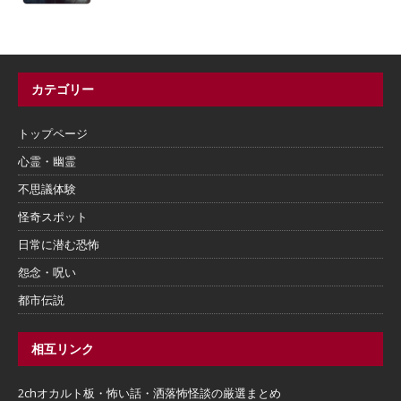
カテゴリー
トップページ
心霊・幽霊
不思議体験
怪奇スポット
日常に潜む恐怖
怨念・呪い
都市伝説
相互リンク
2chオカルト板・怖い話・洒落怖怪談の厳選まとめ