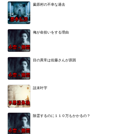
薗原村の不幸な過去
俺が命拾いをする理由
目の異常は佐藤さんが原因
詛末叶宇
除霊するのに１１０万もかかるの？