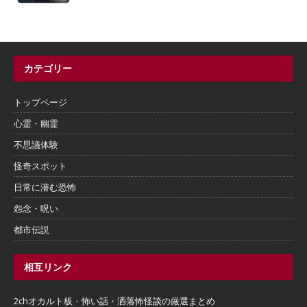
カテゴリー
トップページ
心霊・幽霊
不思議体験
怪奇スポット
日常に潜む恐怖
怨念・呪い
都市伝説
相互リンク
2chオカルト板・怖い話・洒落怖怪談の厳選まとめ