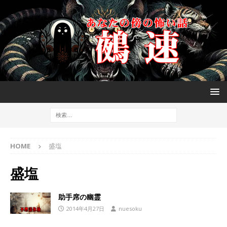
HOME
盛塩
盛塩
助手席の幽霊
2014年4月27日
nuesoku