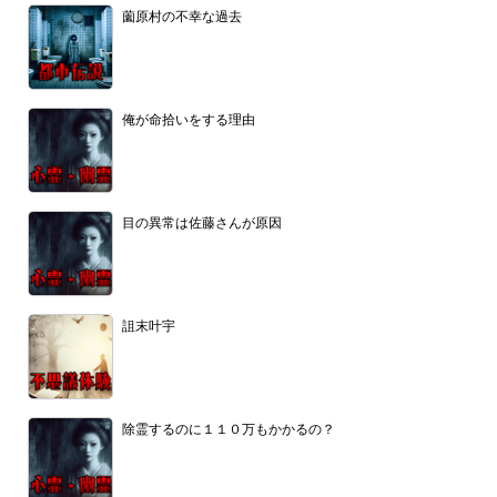
薗原村の不幸な過去
俺が命拾いをする理由
目の異常は佐藤さんが原因
詛末叶宇
除霊するのに１１０万もかかるの？