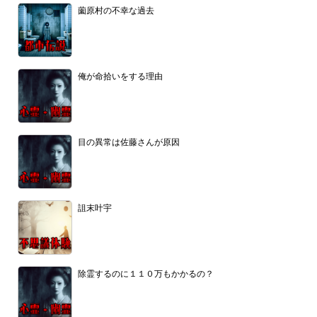
薗原村の不幸な過去
俺が命拾いをする理由
目の異常は佐藤さんが原因
詛末叶宇
除霊するのに１１０万もかかるの？