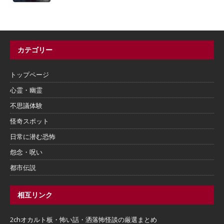
カテゴリー
トップページ
心霊・幽霊
不思議体験
怪奇スポット
日常に潜む恐怖
怨念・呪い
都市伝説
相互リンク
2chオカルト板・怖い話・洒落怖怪談の厳選まとめ