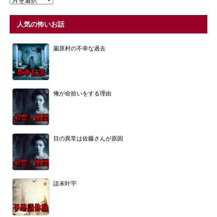
人気の怖いお話
薗原村の不幸な過去
俺が命拾いをする理由
目の異常は佐藤さんが原因
詛末叶宇