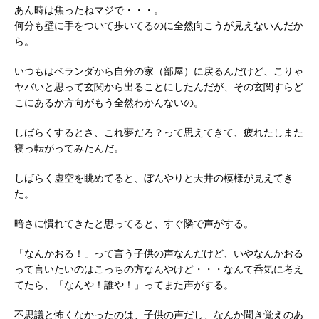
あん時は焦ったねマジで・・・。
何分も壁に手をついて歩いてるのに全然向こうが見えないんだか
ら。
いつもはベランダから自分の家（部屋）に戻るんだけど、こりゃ
ヤバいと思って玄関から出ることにしたんだが、その玄関すらど
こにあるか方向がもう全然わかんないの。
しばらくするとさ、これ夢だろ？って思えてきて、疲れたしまた
寝っ転がってみたんだ。
しばらく虚空を眺めてると、ぼんやりと天井の模様が見えてき
た。
暗さに慣れてきたと思ってると、すぐ隣で声がする。
「なんかおる！」って言う子供の声なんだけど、いやなんかおる
って言いたいのはこっちの方なんやけど・・・なんて呑気に考え
てたら、「なんや！誰や！」ってまた声がする。
不思議と怖くなかったのは、子供の声だし、なんか聞き覚えのあ