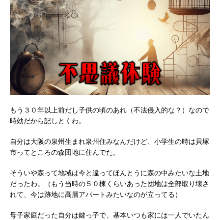
もう３０年以上前だし子供の頃のあれ（不法侵入的な？）なので
時効だから記しとくわ。
自分は大阪の泉州生まれ泉州住みなんだけど、小学生の時は貝塚
市ってところの森団地に住んでた。
そういや森って地域は今と違ってほんとうに森の中みたいな土地
だったわ。（もう当時の５０棟くらいあった団地は全部取り壊さ
れて、今は跡地に高層アパートみたいなのが立ってる）
母子家庭だった自分は鍵っ子で、基本いつも家には一人でいたん