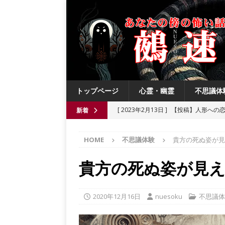
トップページ
心霊・幽霊
不思議体
[ 2023年2月13日 ]
【投稿】人形への
新着
[ 2021年8月3日 ]
【投稿】数年前の夏
HOME
不思議体験
貴方の死ぬ姿が見
[ 2021年6月13日 ]
チチケゥ
都市伝
[ 2021年6月13日 ]
ニュータウン祟り
貴方の死ぬ姿が見
[ 2023年4月4日 ]
【投稿】厄祓い
2020年12月16日
nuesoku
不思議体