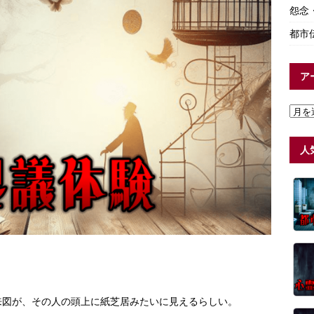
怨念
都市
ア
人
。
来図が、その人の頭上に紙芝居みたいに見えるらしい。