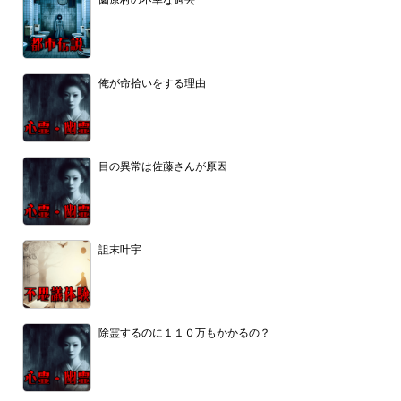
俺が命拾いをする理由
目の異常は佐藤さんが原因
詛末叶宇
除霊するのに１１０万もかかるの？