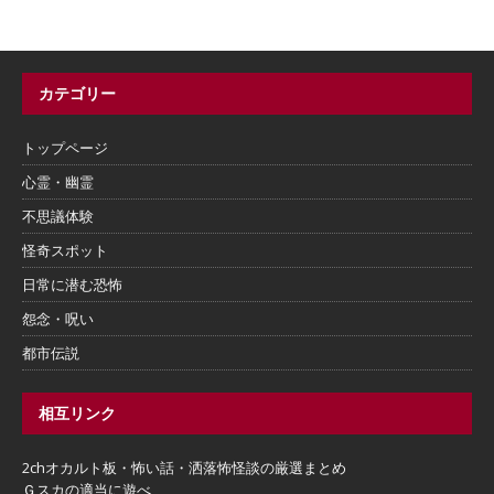
カテゴリー
トップページ
心霊・幽霊
不思議体験
怪奇スポット
日常に潜む恐怖
怨念・呪い
都市伝説
相互リンク
2chオカルト板・怖い話・洒落怖怪談の厳選まとめ
Ｇスカの適当に遊べ