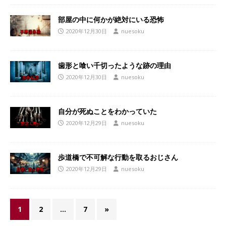
部屋の中に何かが絶対にいる恐怖
2020年12月30日
nuesoku
歯形と喰い千切ったような跡の理由
2020年12月30日
nuesoku
自分が死ぬことをわかっていた
2020年12月29日
nuesoku
歩道橋で不可解な行動を取るおじさん
2020年12月29日
nuesoku
1
2
…
7
»