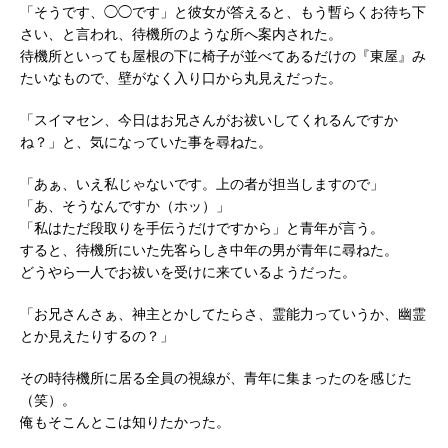
「そうです、◯◯です」と彼女が答えると、もう暫らくお待ち下
さい、と言われ、待機所のような所へ案内された。
待機所といっても屋根の下に椅子が並べてあるだけの『東屋』み
たいなもので、壁がなく入り口から丸見えだった。
「スイマセン、今日はお兄さんがお祓いしてくれるんですか
ね？」と、気になっていた事を尋ねた。
「あぁ、いえ私じゃないです。上の者が担当しますので」
「あ、そうなんですか（ホッ）」
「私はただ段取りを手伝うだけですから」と青年が言う。
すると、待機所にいた先客らしき中年の男が青年に尋ねた。
どうやら一人でお祓いを受けに来ているようだった。
「お兄さんさぁ、神主とかしてたらさ、霊能力っていうか、幽霊
とか見えたりするの？」
その時待機所に居る全員の視線が、青年に集まったのを感じた
（笑）。
俺もそこんとこは知りたかった。