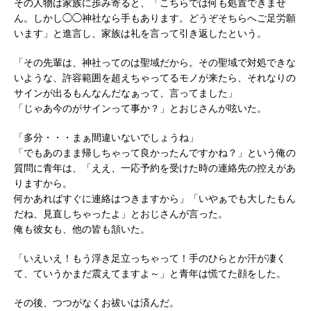
その人物は家族に歩み寄ると、「こちらでは何も処置できませ
ん。しかし◯◯神社なら手もあります。どうぞそちらへご足労願
います」と進言し、家族は礼を言って引き返したという。
「その先輩は、神社ってのは聖域だから。その聖域で対処できな
いような、許容範囲を超えちゃってるモノが来たら、それなりの
サインが出るもんなんだなぁって、言ってました」
「じゃあ今のがサインって事か？」とおじさんが呟いた。
「多分・・・まぁ間違いないでしょうね」
「でもあのまま帰しちゃって良かったんですかね？」という俺の
質問に青年は、「ええ、一応予約を受けた時の連絡先の控えがあ
りますから。
何かあればすぐに連絡はつきますから」「いやぁでも大したもん
だね、見直しちゃったよ」とおじさんが言った。
俺も彼女も、他の皆も頷いた。
「いえいえ！もう浮き足立っちゃって！手のひらとか汗が凄く
て、ていうかまだ震えてますよ～」と青年は慌てた顔をした。
その後、つつがなくお祓いは済んだ。