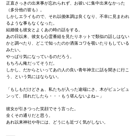
正直さっきの出来事が忘れられず、お祓いに集中出来なかった
（多分他の皆も）。
しかしエライもので、それ以後体調は良くなり、不幸に見まわれ
るような事もなくなった。
結婚後も彼女とよくあの時の話をする。
あの日以来、彼女も心霊番組を見たりネットで類似の話しはない
かと調べたり、どこで知ったのか洒落コワを覗いたりもしている
みたい。
やっぱり気になっているのだろう。
もちろん俺だってそうだ。
しかし、だからといってあの人の良い青年神主に話を聞きに行こ
う、という気にはならない。
「もしもだけどさぁ、私たちが入った途端にさ、木がビュンビュ
ンって、揺れだしたら・・・もう堪んないよね～」
彼女が引きつった笑顔でそう言った。
全くその通りだと思う。
あれ以来神社や寺には、どうにも近づく気がしない。