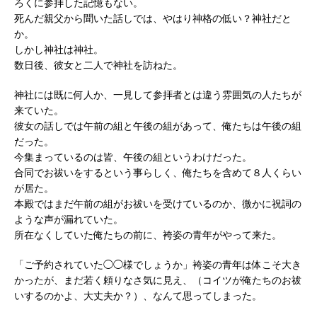
ろくに参拝した記憶もない。
死んだ親父から聞いた話しでは、やはり神格の低い？神社だと
か。
しかし神社は神社。
数日後、彼女と二人で神社を訪ねた。
神社には既に何人か、一見して参拝者とは違う雰囲気の人たちが
来ていた。
彼女の話しでは午前の組と午後の組があって、俺たちは午後の組
だった。
今集まっているのは皆、午後の組というわけだった。
合同でお祓いをするという事らしく、俺たちを含めて８人くらい
が居た。
本殿ではまだ午前の組がお祓いを受けているのか、微かに祝詞の
ような声が漏れていた。
所在なくしていた俺たちの前に、袴姿の青年がやって来た。
「ご予約されていた◯◯様でしょうか」袴姿の青年は体こそ大き
かったが、まだ若く頼りなさ気に見え、（コイツが俺たちのお祓
いするのかよ、大丈夫か？）、なんて思ってしまった。