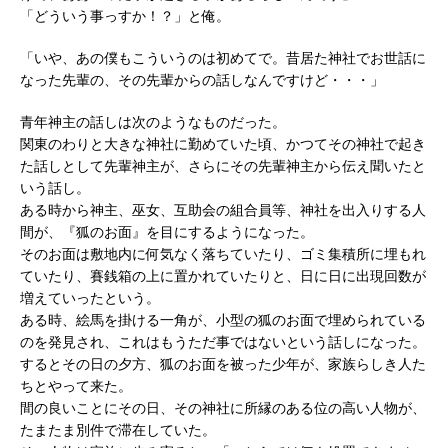
「どういう事っすか！？」と俺。
「いや、あの僕もこういうのは初めてで。昔居た神社でお世話に
なった先輩の、その先輩からの話しなんですけど・・・」
青年神主の話しは次のようなものだった。
関東のわりと大きな神社に勤めていた頃、かつてその神社で起き
た話しとして先輩神主が、さらにその先輩神主から伝え聞いたと
いう話し。
ある時から神主、巫女、互助会の組合員等、神社を出入りする人
間が、『狐のお面』を目にするようになった。
そのお面は敷地内に何気なく落ちていたり、ゴミ集積所に埋もれ
ていたり、賽銭箱の上に置かれていたりと、日に日に出現回数が
増えていったという。
ある時、絵馬を掛ける一角が、小型の狐のお面で埋められている
のを発見され、これはもうただ事ではないという話しになった。
するとその日の夕方、狐のお面を被った少年が、家族らしき人た
ちとやって来た。
間の良いことにその日、その神社に所縁のある位の高い人物が、
たまたま別件で滞在していた。