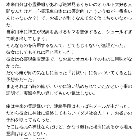
本来自分は心霊番組があれば絶対見るくらいのオカルト大好き人
間なんだけど、心霊現象自体には否定的（こういう奴が一番多い
んじゃないか？）で、お祓いが利くなんて全く信じちゃいなかっ
た。
自家用車に神主が祝詞をあげるサマを想像すると、シュールすぎ
て噴き出してしまう。
そんなものを信用するなんて、とてもじゃないが無理だった。
彼女にしてもそれは同じ筈だった。
彼女は心霊現象否定派で、なお且つオカルトそのものに興味がな
かった。
だから俺が何の気なしに言った『お祓い』に食いついてくるとは
予想外だった。
まぁそれは当時の俺が、いかに追い詰められていたかという事の
証明で、実際今思い返してもいい気はしない。
俺は生来の電話嫌いで、連絡手段はもっぱらメールが主だった。
だから彼女に神社に連絡してもらい（ダメ社会人！）、お祓いの
予約を取ってもらった。
そこは地元の神社なんだけど、かなり離れた場所にあるから地元
意識はほとんどない。