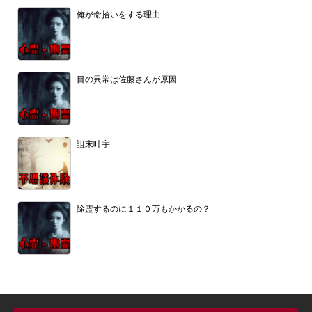
俺が命拾いをする理由
目の異常は佐藤さんが原因
詛末叶宇
除霊するのに１１０万もかかるの？