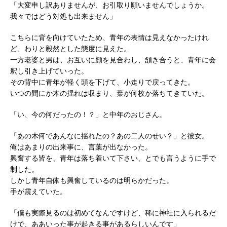
「大変申し訳ありませんが、お引取り願いませんでしょうか。
我々ではどう対処も出来ません」
こちらに背を向けていたため、青年の表情は見えなかったけれ
ど、わりと毅然とした態度に見えた。
一方老婆と男は、お互いに顔を見合わし、頷き合うと、青年に会
釈し引き上げていった。
その背中に青年が軽く頭を下げて、小走りで戻ってきた。
いつの間にか木の揺れは収まり、葉が何枚か落ちてきていた。
「い、今の何だったの！？」と中年のおじさん。
「あの木何であんなに揺れたの？あの二人のせい？」と彼女。
俺はあまりの出来事に、言葉が出なかった。
興奮する皆を、青年は落ち着いて下さい、とでも言うように手で
制した。
しかし青年自体も興奮しているのは明らかだった。
手が震えていた。
「僕も実際見るのは初めてなんですけど、稀に神社に入られるだ
けで、ああいった事が起きる事があるらしいんです」