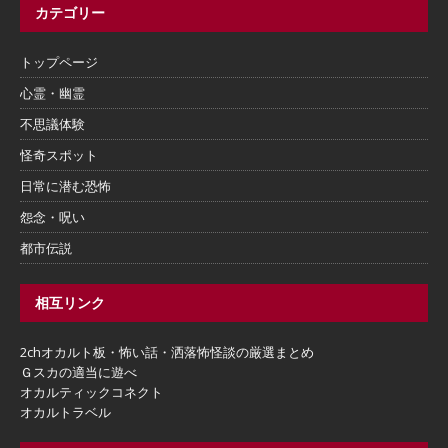
カテゴリー
トップページ
心霊・幽霊
不思議体験
怪奇スポット
日常に潜む恐怖
怨念・呪い
都市伝説
相互リンク
2chオカルト板・怖い話・洒落怖怪談の厳選まとめ
Ｇスカの適当に遊べ
オカルティックコネクト
オカルトラベル