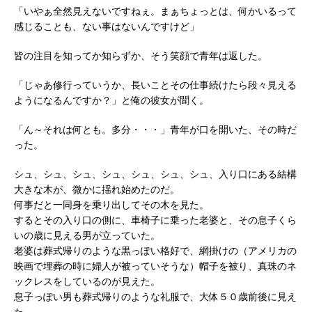
「いやぁ全然見えないですねぇ。まぁちょっとは、何かいるって
感じることも、ない事はないんですけど」
皆の注目を知ってか知らずか、そう笑顔で青年は返した。
「じゃあ修行っていうか、長いことその仕事続けたら段々見える
ようになるんですか？」と俺の彼女が聞く。
「ん～それは何とも。多分・・・」青年が口を開いた、その時だ
った。
シュ、シュ、シュ、シュ、シュ、シュ、シュ、入り口にある結構
大きな木が、微かに揺れ始めたのだ。
何事だと一同身を乗り出してその木を見た。
するとその入り口の側に、車椅子に乗った老婆と、その息子くら
いの歳に見える男が立っていた。
老婆は葬式帰りのような黒っぽい格好で、網掛けの（アメリカの
映画で埋葬の時に婦人が被っていそうな）帽子を被り、真珠のネ
ックレスをしているのが見えた。
息子っぽい男も葬式帰りのような礼服で、大体５０歳前後に見え
た。