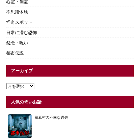
心霊・幽霊
不思議体験
怪奇スポット
日常に潜む恐怖
怨念・呪い
都市伝説
アーカイブ
人気の怖いお話
薗原村の不幸な過去