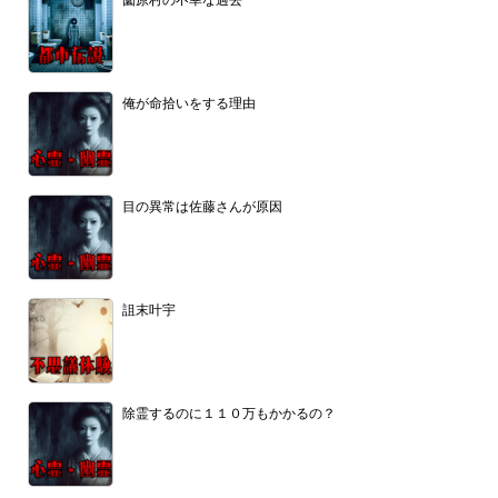
俺が命拾いをする理由
目の異常は佐藤さんが原因
詛末叶宇
除霊するのに１１０万もかかるの？