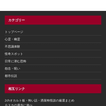
カテゴリー
トップページ
心霊・幽霊
不思議体験
怪奇スポット
日常に潜む恐怖
怨念・呪い
都市伝説
相互リンク
2chオカルト板・怖い話・洒落怖怪談の厳選まとめ
Ｇスカの適当に遊べ