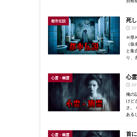
別裕
死し
都市伝説
20
Ｈ県
（仮
と集
り、
心霊
心霊・幽霊
20
俺の
けど
さ。
ある
首に
心霊・幽霊