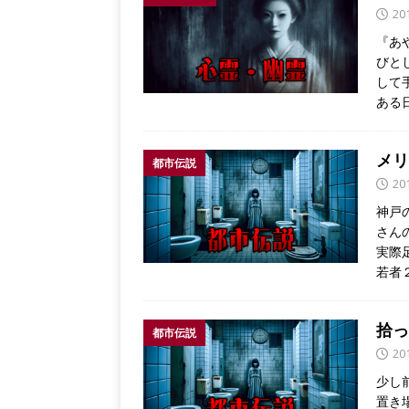
20
『あ
びと
して
ある
メリ
都市伝説
20
神戸
さん
実際
若者
拾っ
都市伝説
20
少し
置き