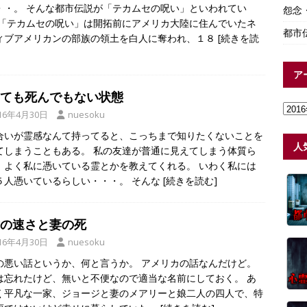
・・。 そんな都市伝説が「テカムセの呪い」といわれてい
怨念
 「テカムセの呪い」は開拓前にアメリカ大陸に住んでいたネ
都市
ィブアメリカンの部族の領土を白人に奪われ、１８
[続きを読
ア
ても死んでもない状態
16年4月30日
nuesoku
合いが霊感なんて持ってると、こっちまで知りたくないことを
人
てしまうこともある。 私の友達が普通に見えてしまう体質ら
、よく私に憑いている霊とかを教えてくれる。 いわく私には
５人憑いているらしい・・・。 そんな
[続きを読む]
の速さと妻の死
16年4月30日
nuesoku
の悪い話というか、何と言うか。 アメリカの話なんだけど。
は忘れたけど、無いと不便なので適当な名前にしておく。 あ
く平凡な一家、ジョージと妻のメアリーと娘二人の四人で、特