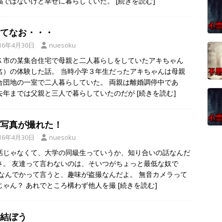
福ではないけど幸せに暮らしていた。
[続きを読む]
てなお・・・
16年4月30日
nuesoku
Ｋ市の某集合住宅で母親と二人暮らしをしていたアキちゃん
名）の体験した話。 当時小学３年生だったアキちゃんは母親
合団地の一室で二人暮らしていた。 両親は離婚調停中であ
去年までは父親と三人で暮らしていたのだが
[続きを読む]
写真が撮れた！
16年4月30日
nuesoku
話じゃなくて、大学の同級生っていうか、知り合いの話なんだ
さ。 友達って言わないのは、そいつがちょっと最低な奴で
 なんでかって言うと、趣味が盗撮なんだよ。 無音カメラって
じゃん？ あれでところ構わず他人を撮
[続きを読む]
結ぼう