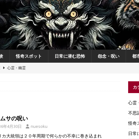
験
怪奇スポット
日常に潜む恐怖
怨念・呪い
都
恋
心霊・幽霊
の夜
不思議体験
カ
説
神
怨念・呪い
心霊
怨念・呪い
不思
ムサの呪い
怪奇
16年4月30日
nuesoku
日常
リカ大統領は２０年周期で何らかの不幸に巻き込まれ