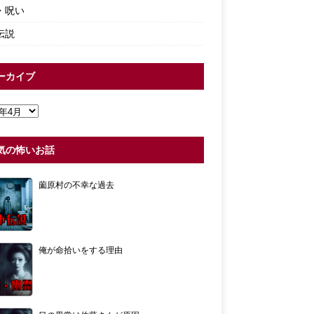
・呪い
伝説
ーカイブ
気の怖いお話
薗原村の不幸な過去
俺が命拾いをする理由