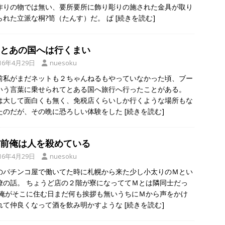
作りの物では無い、要所要所に飾り彫りの施された金具が取り
られた立派な桐?笥（たんす）だ。 ぱ
[続きを読む]
とあの国へは行くまい
16年4月29日
nuesoku
前私がまだネットも２ちゃんねるもやっていなかった頃、ブー
いう言葉に乗せられてとある国へ旅行へ行ったことがある。
は大して面白くも無く、免税店くらいしか行くような場所もな
たのだが、その晩に恐ろしい体験をした
[続きを読む]
前俺は人を殺めている
16年4月29日
nuesoku
のパチンコ屋で働いてた時に札幌から来た少し小太りのＭとい
僚の話。 ちょうど店の２階が寮になっててＭとは隣同士だっ
 俺がそこに住む日まだ何も挨拶も無いうちにＭから声をかけ
れて仲良くなって酒を飲み明かすような
[続きを読む]