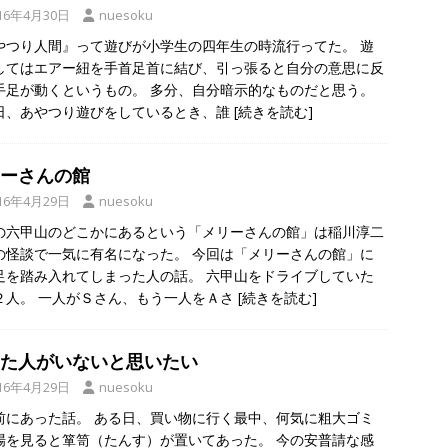
16年4月30日
nuesoku
やつり人間』って遊びが小学生の四年生の時流行ってた。 遊
してはエアー紐を手首足首に結び、引っ張ると自分の意思に反
手足が動くというもの。 多分、自分暗示的なものだと思う。
日、あやつり遊びをしているとき、誰
[続きを読む]
ーさんの館
16年4月29日
nuesoku
の六甲山のどこかにあるという「メリーさんの館」は稲川淳二
の怪談で一気に有名になった。 今回は「メリーさんの館」に
足を踏み入れてしまった人の話。 六甲山をドライブしていた
２人。 一人がＳさん、もう一人をＡさ
[続きを読む]
た人がいないと思いたい
16年4月29日
nuesoku
前にあった話。 ある日、買い物に行く最中、何気に粗大ゴミ
場を見ると箪笥（たんす）が置いてあった。 今の安普請な感