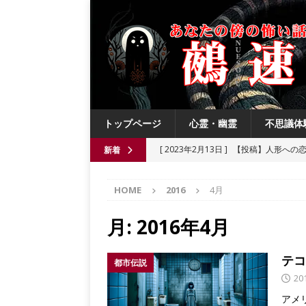
トップページ
心霊・幽霊
不思議体
[ 2023年2月13日 ]
【投稿】人形への
新着
[ 2021年8月3日 ]
【投稿】数年前の夏
HOME
2016
4月
[ 2021年6月13日 ]
チチケゥ
都市伝
[ 2021年6月13日 ]
ニュータウン祟り
月:
2016年4月
[ 2023年4月4日 ]
【投稿】厄祓い
テコ
都市伝説
20
アメ