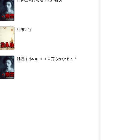
目の異常は佐藤さんが原因
詛末叶宇
除霊するのに１１０万もかかるの？