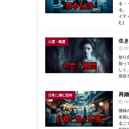
る・
る。
イテ
む]
生き
心霊・幽霊
20
知り
知っ
しく
現在
再婚
日常に潜む恐怖
20
後味
名前
るご