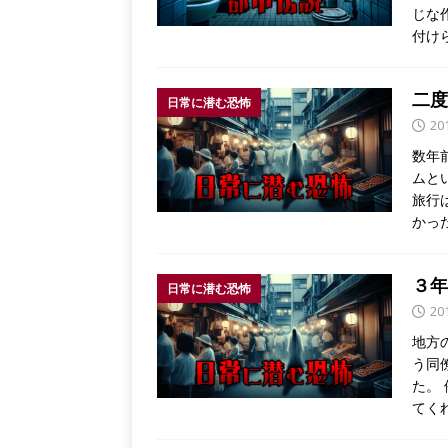
じな
付け
二度
日常に潜む恐怖
20
数年
ムと
旅行
かっ
３年
日常に潜む恐怖
20
地方
う同
た。
てく