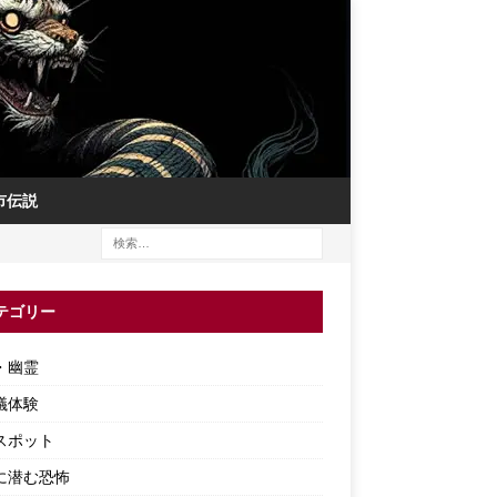
市伝説
テゴリー
・幽霊
議体験
スポット
に潜む恐怖